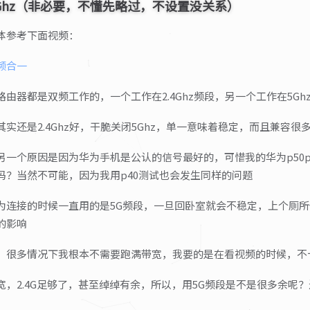
Ghz（非必要，不懂先略过，不设置没关系）
体参考下面视频：
频合一
由器都是双频工作的，一个工作在2.4Ghz频段，另一个工作在5Gh
实还是2.4Ghz好，干脆关闭5Ghz，单一意味着稳定，而且兼容很
另一个原因是因为华为手机是公认的信号最好的，可惜我的华为p50pr
吗？当然不可能，因为我用p40测试也会发生同样的问题
为连接的时候一直用的是5G频段，一旦回卧室就会不稳定，上个厕所
的影响
，很多情况下我根本不需要跑满带宽，我要的是在看视频的时候，不
宽，2.4G足够了，甚至绰绰有余，所以，用5G频段是不是很多余呢