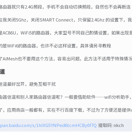
路由器就只有2.4G频段，手机不会自动切换频段，自然也不会再断连
我关闭5Ghz，关闭SMART Connect，只保留2.4Ghz 的
AC86U，WiFi5的路由器，大家型号不同自己酌情设置，如果出
的是WiFi6的路由器，也许不必这样设置，具体请另寻教程
了AiMesh也不要用这个方法，容易出问题，此方法不适用于特殊情
道
信道最好岔开，避免互相干扰
由器信道和别人家路由器信道呢？一般要借助软件——wifi分析助手
了，应用商店一般都有，实在不行百度下载，不过为了方便还是提供w
//pan.baidu.com/s/1hIXG5YNPed6tcmHCBy0f7Q
提取码: nkch