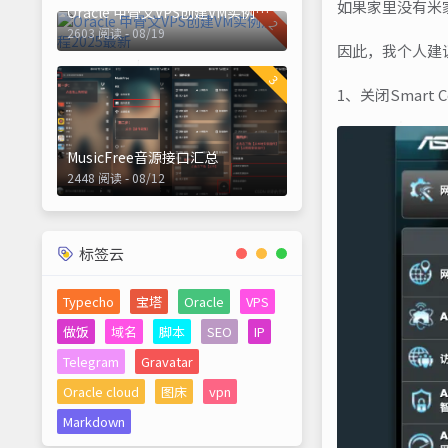
如果家里没有米家
Oracle 甲骨文VPS创建VM实例流程2025最新
2
2603 阅读 - 08/19
因此，我个人建
3
1、关闭Smart 
MusicFree音源接口汇总
2448 阅读 - 08/12
标签云
Typecho
宝塔
Oracle
VPS
做饭
域名
脚本
SEO
IP
Telegram
Gravatar
Oracle cloud
图床
vpn
Markdown