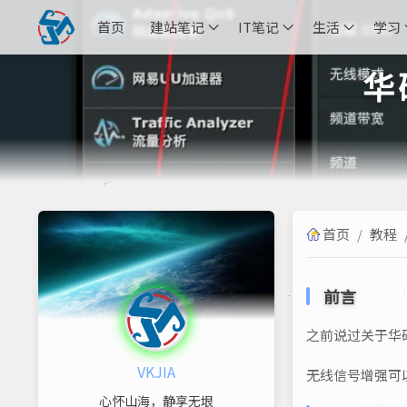
首页
建站笔记
IT笔记
生活
学习
华
首页
/
教程
前言
之前说过关于华
VKJIA
无线信号增强可
心怀山海，静享无垠