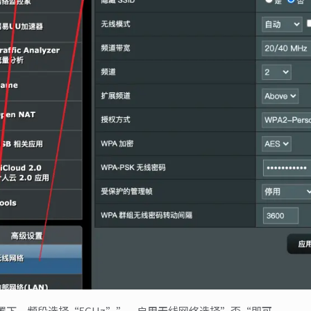
置下，频段选择“5GHz””，启用无线网络选择”否“即可