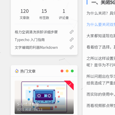
一、关闭5
120
15
1
为什么关闭？具
文章数
标签数
评论量
为什么要关闭双
格力空调清洗拆卸详细步骤
大家都知道现在路
Typecho 入门指南
看着给了选择，其
文字编辑的利器Markdown
之所以这样设置
呢？是华为不行
热门文章
所以问题出在华
给我造成了严重
1
而实际的使用中
S-UI搭建教程
而看视频那点带
8201 阅读 - 08/13