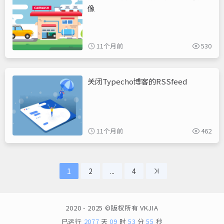
像
11个月前
530
关闭Typecho博客的RSSfeed
11个月前
462
1
2
...
4
2020 - 2025 ©版权所有
VKJIA
已运行
2077
天
09
时
53
分
55
秒