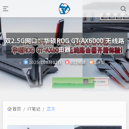
双2.5G网口：华硕ROG GT-AX6000 无线路
由器
2025年08月07日
802阅读
0评论
首页
/
IT笔记
/
正文