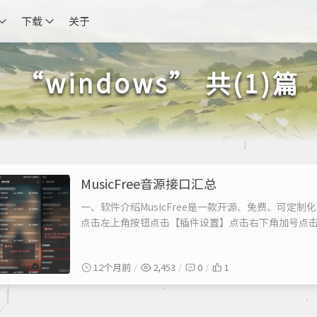
下载
关于
“windows” 共(1)篇
MusicFree音源接口汇总
一、软件介绍MusicFree是一款开源、免费、可定制化
点击左上角按钮点击【插件设置】点击右下角加号点击【从网
.js 结尾） MusicFree PC版 配置方法点击主
链接以 .json 或 .js...
12个月前
2,453
0
1