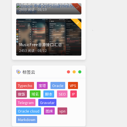
Oracle 甲骨文VPS创建VM实例流程2025最新
2
2608 阅读 - 08/19
3
MusicFree音源接口汇总
2453 阅读 - 08/12
标签云
Typecho
宝塔
Oracle
VPS
做饭
域名
脚本
SEO
IP
Telegram
Gravatar
Oracle cloud
图床
vpn
Markdown