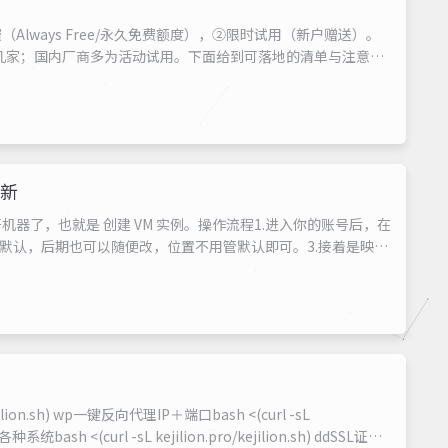
lways Free/永久免费额度），②限时试用（新户赠送）。
外几家；国内厂商多为活动试用。下面给到可落地的清单与注意
le Cloud（GCP）：免费额度支持 1 台 e2-micro，按
..
最新
器了，也就是 创建 VM 实例。操作流程1.进入你的账号后，在
就是默认，后期也可以随便改，位置不用管默认即可。3.接着是映
 甲骨文给你安排的是 Oracle Linux系统。 建议自选其它
...
ejilion.sh) wp一键反向代理IP＋端口bash <(curl -sL
统bash <(curl -sL kejilion.pro/kejilion.sh) ddSSL证书