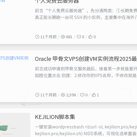
个人免费云服务器
前言“个人免费云服务器”，先分清两类：①长期免费（A
真正能长期跑一台可 SSH 的小实例，主要集中在海
点。一、可长期免费使用（适合个人长期跑小站/小服务）Goog
“当月总小时数”计（可整月不间断运行），赠送外网 .
11个月前
681
0
0
Oracle 甲骨文VPS创建VM实例流程2025
前言成功申请到甲骨文服务器后，接着第一步就是要开机
如图位置点击 创建：2.修改你的VPS名称，不修改
像，这一步非常重要，选择你的服务器系统，如果你默认的话
的，我是主用Ubuntu-22系统。点击映像名称后面的倒三
11个月前
2,598
0
1
KEJILION脚本集
一键安装wordpressbash <(curl -sL kejilion.pro/k
kejilion.pro/kejilion.sh) fdDD系统，可视化选单重装各种系