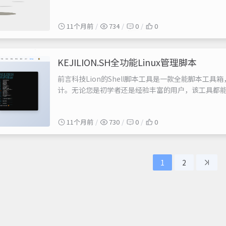
快速申请，支持高级ECC加密...
11个月前
734
0
0
KEJILION.SH全功能Linux管理脚本
前言科技Lion的Shell脚本工具是一款全能脚本工具箱
计。无论您是初学者还是经验丰富的用户，该工具都能为
您轻松管理容器化应用；LNMP建站解决方案能帮助
整合了各类系统工具面板的安装及使用，使系统维护变得
11个月前
730
0
0
1
2