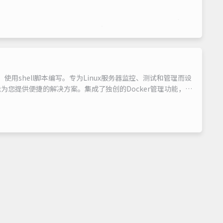
，使用shell脚本编写。专为Linux服务器监控、测试和管理而设
您提供便捷的解决方案。集成了独创的Docker管理功能，让
您快速搭建网站，站点优化，防御，备份还原迁移一应俱全；并且
更加简单。我们...