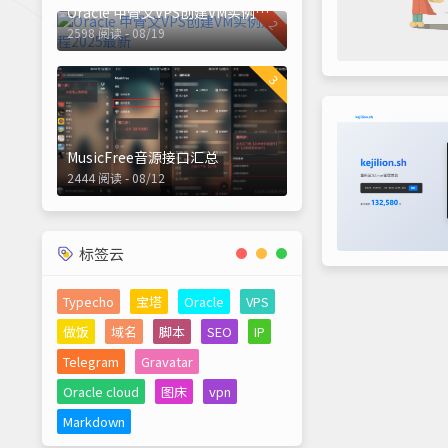
Oracle 甲骨文VPS创建VM实例流程2025最新
2
2598 阅读 - 08/19
3
MusicFree音源接口汇总
2444 阅读 - 08/12
标签云
Typecho
宝塔
Oracle
VPS
做饭
域名
脚本
SEO
IP
Telegram
Gravatar
Oracle cloud
图床
vpn
Markdown