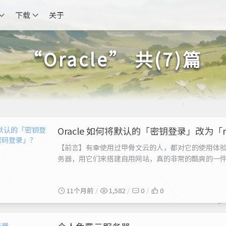
下载
关于
“Oracle” 共(7)篇
Oracle 如何将默认的「密钥登录」改为「
【前言】有幸使用过甲骨文云的人，都对它的使用体验赞不绝
务器，用它们来搭建自用网站，真的非常的酷爽的一
列、谷歌系列 C 端产品产品和服务，习惯了「用户名」+ 
（甲骨文云的官方称呼为“实例”）的时候，只有（其实是
11个月前
1,582
0
0