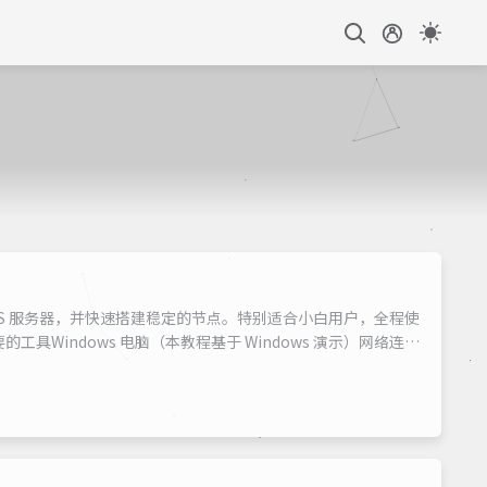
S 服务器，并快速搭建稳定的节点。特别适合小白用户，全程使
具Windows 电脑（本教程基于 Windows 演示）网络连接
客户端软件（如 V2RayN）重要提醒 测试前必须关闭所有代
准确的延迟...