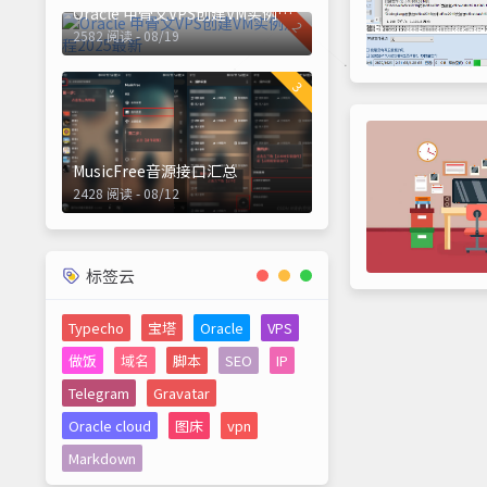
Oracle 甲骨文VPS创建VM实例流程2025最新
2
2582 阅读 - 08/19
3
MusicFree音源接口汇总
2428 阅读 - 08/12
标签云
Typecho
宝塔
Oracle
VPS
做饭
域名
脚本
SEO
IP
Telegram
Gravatar
Oracle cloud
图床
vpn
Markdown