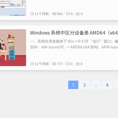
Link 这款软件，试用之后感觉特别好用，分享给同
删除查找工具Duplicate Files Search ...
11个月前
582
0
0
Windows 系统中区分设备是 ‌AMD64（x64
一、系统信息查看‌按下 Win + R‌ 打开“运行”窗口；‌输入
目中：‌x64-based PC‌ → AMD64/x64 架构；‌ARM-b
‌“设置”‌；（ABCDEFGHI的I）进入 ‌“系统” → “关于”
11个月前
777
0
0
1
2
...
6