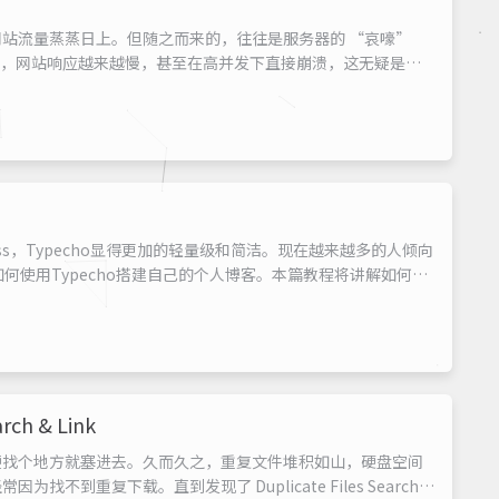
站流量蒸蒸日上。但随之而来的，往往是服务器的 “哀嚎”
们，网站响应越来越慢，甚至在高并发下直接崩溃，这无疑是巨
法了吗？当然有！今天，我就手把手带你利用强大
让你的低配服务器也能拥有闪电般的响应速度。我们将...
ress，Typecho显得更加的轻量级和简洁。现在越来越多的人倾向
如何使用Typecho搭建自己的个人博客。本篇教程将讲解如何从
域名和VPS购买，到安装宝塔面板并上传Typecho，到最后安装
h & Link
便找个地方就塞进去。久而久之，重复文件堆积如山，硬盘空间
重复下载。直到发现了 Duplicate Files Search &