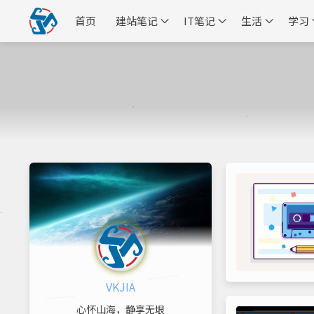
首页
建站笔记
IT笔记
生活
学习
VKJIA
心怀山海，静享无垠