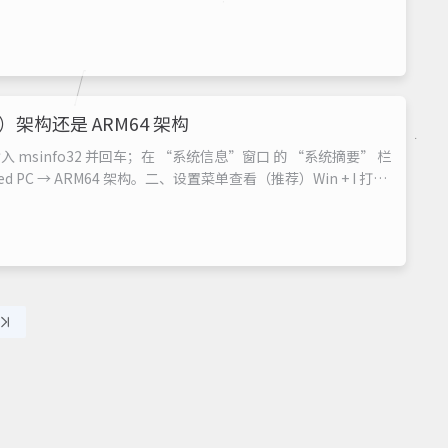
样有困扰的朋友！介绍软件截图：软件截图：软件名称：重复文件
）架构‌还是 ‌ARM64 架构
 msinfo32‌ 并回车；在 ‌“系统信息”窗口‌ 的 ‌“系统摘要”‌ 栏
ased PC‌ → ARM64 架构。‌二、设置菜单查看（推荐）‌‌Win + I‌ 打开
‌；在 ‌“...