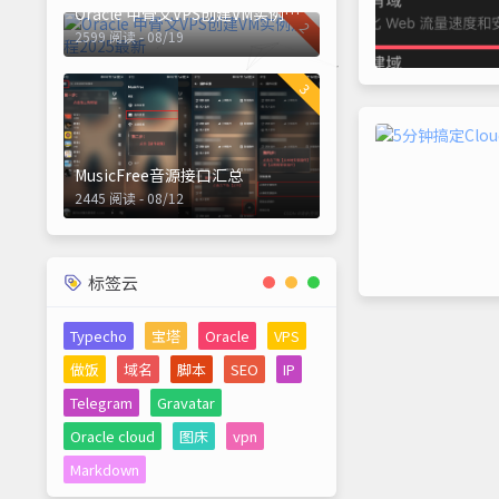
Oracle 甲骨文VPS创建VM实例流程2025最新
2
2599 阅读 - 08/19
3
MusicFree音源接口汇总
2445 阅读 - 08/12
标签云
Typecho
宝塔
Oracle
VPS
做饭
域名
脚本
SEO
IP
Telegram
Gravatar
Oracle cloud
图床
vpn
Markdown