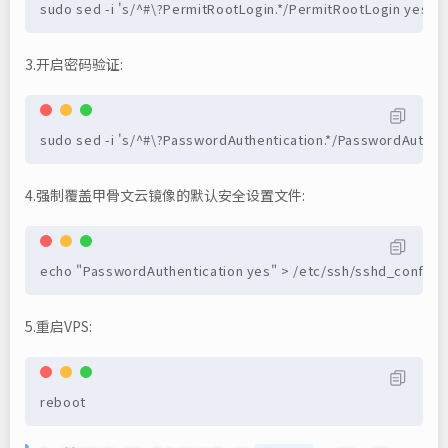
sudo sed -i 's/^#\?PermitRootLogin.*/PermitRootLogin yes/g'
3.开启密码验证:
sudo sed -i 's/^#\?PasswordAuthentication.*/PasswordAuthent
4.强制覆盖甲骨文云镜像的默认安全设置文件:
echo "PasswordAuthentication yes" > /etc/ssh/sshd_config.d
5.重启VPS:
reboot