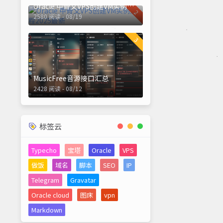
Oracle 甲骨文VPS创建VM实例流程2025最新
2
2580 阅读 - 08/19
3
MusicFree音源接口汇总
2428 阅读 - 08/12
标签云
Typecho
宝塔
Oracle
VPS
做饭
域名
脚本
SEO
IP
Telegram
Gravatar
Oracle cloud
图床
vpn
Markdown