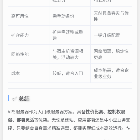
拟划分
布式能力
天然具备容灾与弹
高可用性
需手动备份
性
扩容需迁移或重
扩容能力
一键升级配置
建
与宿主机资源相
网络隔离，稳定性
网络性能
关，浮动较大
更高
成本略高，适合企
成本
较低，适合入门
业级业务
✅ 总结
VPS服务器作为入门级服务器方案，具备
性价比高、控制权限
强、部署灵活
等优势。无论是建站、应用部署还是中小型业务支
撑，只要结合自身需求精准选型，都能实现低成本高效运行。🔧