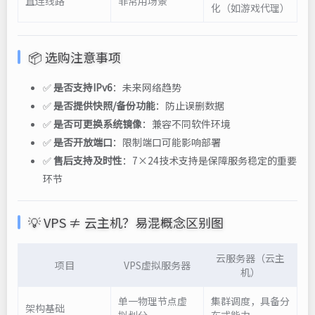
直连线路
非常用场景
化（如游戏代理）
📦 选购注意事项
✅
是否支持IPv6
：未来网络趋势
✅
是否提供快照/备份功能
：防止误删数据
✅
是否可更换系统镜像
：兼容不同软件环境
✅
是否开放端口
：限制端口可能影响部署
✅
售后支持及时性
：7×24技术支持是保障服务稳定的重要
环节
💡 VPS ≠ 云主机？易混概念区别图
云服务器（云主
项目
VPS虚拟服务器
机）
单一物理节点虚
集群调度，具备分
架构基础