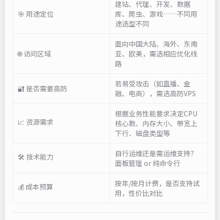
建站、代理、开发、数据
🎯 用途定位
库、爬虫、游戏……不同用
途选型不同
面向中国大陆、海外、东南
🌐 访问区域
亚、欧美，需选相应优化线
路
若易受攻击（如直播、金
🔐 是否需要高防
融、电商），需选高防VPS
根据业务性能要求决定CPU
📈 资源需求
核心数、内存大小、带宽上
下行、磁盘类型等
自行运维还是需运维支持？
🛠 技术能力
面板管理 or 纯命令行
按年/按月计费，是否支持试
💰 成本预算
用，性价比对比